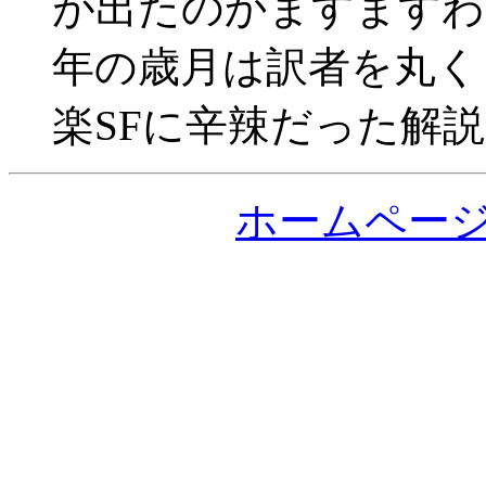
が出たのかますますわ
年の歳月は訳者を丸く
楽SFに辛辣だった解
ホームペー