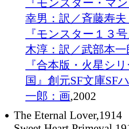
『モンスター・マン
幸男：訳／斉藤寿夫
『モンスター１３号』
木淳：訳／武部本一
『合本版・火星シリ
国』創元SF文庫SFハ
一郎：画
,2002
The Eternal Lover,1914
Sweet Heart Primeval,19