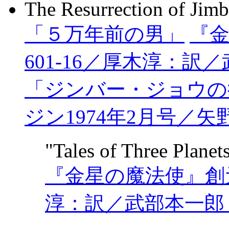
The Resurrection of Jim
「５万年前の男」
『
601-16／厚木淳：訳
「ジンバー・ジョウの
ジン1974年2月号／矢
"Tales of Three Planet
『金星の魔法使』創元
淳：訳／武部本一郎