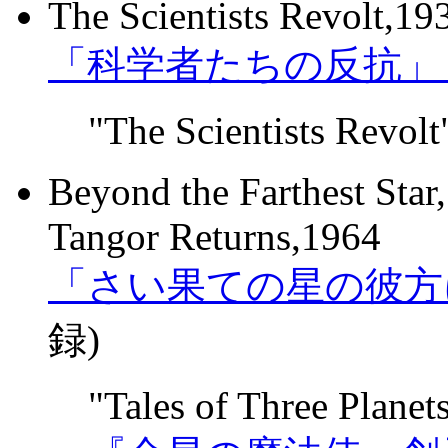
The Scientists Revolt,19
「科学者たちの反抗」
"The Scientists Revolt
Beyond the Farthest Star
Tangor Returns,1964
「さい果ての星の彼方
録)
"Tales of Three Planet