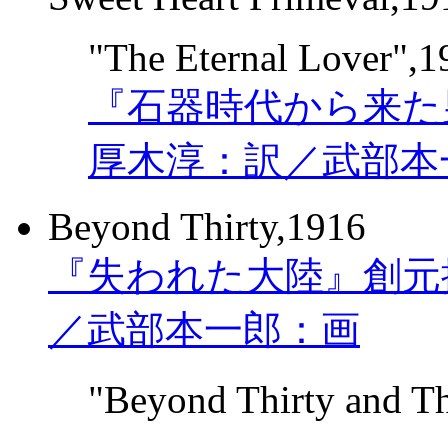
"The Eternal Lover",1
『石器時代から来た男
厚木淳：訳／武部本
Beyond Thirty,1916
『失われた大陸』創元推
／武部本一郎：画
"Beyond Thirty and 