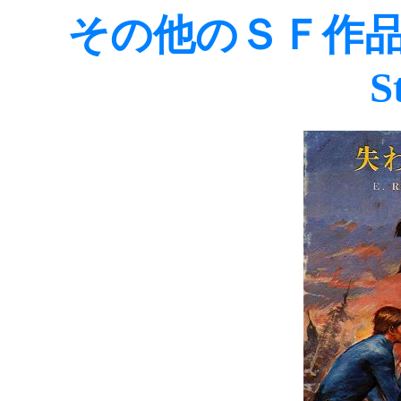
その他のＳＦ作品(Othe
S