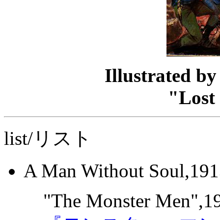
Illustrated b
"Lost
list/リスト
A Man Without Soul,191
"The Monster Men",1